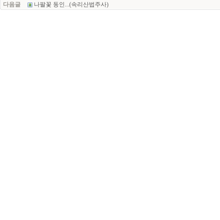
다음글
나팔꽃 동인...(속리산법주사)