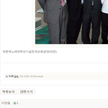
박문옥노래30주년기념전국순회공연(대전)
b30.jpg
|
331.6 KB / 49 Download
이전글
2...