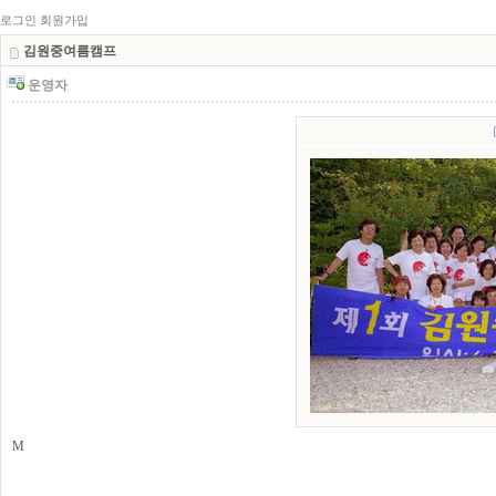
로그인
회원가입
김원중여름캠프
운영자
M