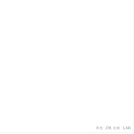
추천 :
270
, 조회 :
1,345