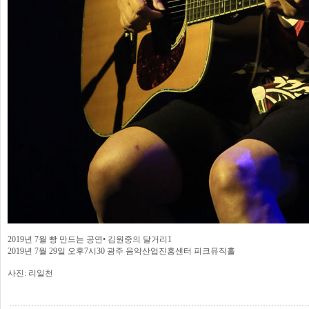
2019년 7월 빵 만드는 공연• 김원중의 달거리1
2019년 7월 29일 오후7시30 광주 음악산업진흥센터 피크뮤직홀
사진: 리일천